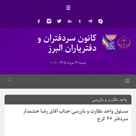
☰
کانون سردفتران و
دفتریاران البرز
شنبه 17 مرداد 1405 - 00:01
واحد نظارت و بازرسی
مسئول واحد نظارت و بازرسی:جناب آقای رضا حشمدار
سردفتر 46 کرج