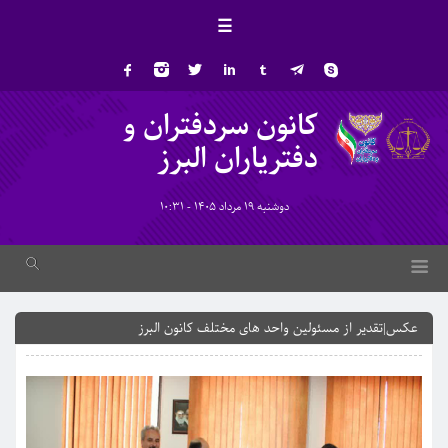
☰
کانون سردفتران و
دفتریاران البرز
دوشنبه 19 مرداد 1405 - 10:31
عکس|تقدیر از مسئولین واحد های مختلف کانون البرز