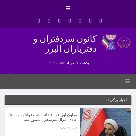
☰
کانون سردفتران و
دفتریاران البرز
یکشنبه 11 مرداد 1405 - 19:02
اخبار برگزیده
معاون اول قوه قضائیه: ثبت قولنامه و اسناد
عادی اموال غیرمنقول ممنوع شد
اسفند 3, 1404