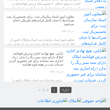
اشاره به وجود حداقل ۲۰ میلیون ملک و زمین قولنامه‌ای در
کشور، از اتصال برخط سازمان امور مالیاتی و سازمان تامین
اجتماعی به دفاتر اسناد رسمی خبر داد. به گزارش پایگاه اطلاع
معاون امور اسناد سازمان ثبت: برای نخستین‌بار ثبت
رسانی کانون سردفتران و دفتریاران، حسن بابایی درباره
شرکت‌ها با حذف کامل فرایندهای فیزیکی انجام
قانون الزام به […]
می‌شود
تیر 29, 1404
معاون امور اسناد سازمان ثبت اسناد و املاک کشور از
آغاز اجرای سامانه بازطراحی‌شده ثبت شرکت‌ها خبر داد و
گفت: در این تحول دیجیتال، برای نخستین‌بار ثبت
شرکت‌ها با حذف کامل فرایند‌های فیزیکی و با رعایت
بابایی: هیچ نهادی اجازه پذیرش قولنامه
املاک دارای سند سبز رنگ را ندارد | راه
استاندارد‌های جهانی انجام خواهد شد. سید صادق سعادتیان
اندازی سه سامانه برای غیر حضوری کردن
در جلسه کارگاه آموزشی با موضوع سامانه جامع جدید ثبت
خدمات ثبت در هفته قوه قضائیه
شرکت‌ها […]
خرداد 6, 1404
رئیس سازمان ثبت اسناد و املاک کشور با
اشاره به چهار میلیون سند سبزرنگ صادرشده از
تاریخ اجرای قانون الزام به ثبت رسمی معاملات
1 از 3
1
2
3
>
اموال غیرمنقول در تاریخ سوم تیر ۱۴۰۳ گفت: از
این پس، هیچ نهاد رسمی اجازه پذیرش قولنامه
عادی برای این املاک را ندارد و نقل و انتقال این
املاک فقط […]