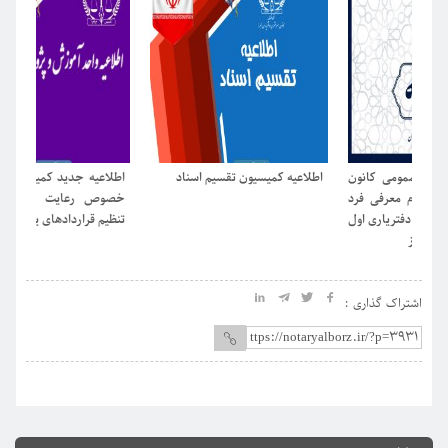
ون
اطلاعیه کمیسیون تقسیم اسناد
اطلاعیه جدید کمیسیون آموزش در
اط
رد
خصوص رعایت موارد الزامی در
ال
ول
تنظیم قراردادهای یکسان
مو
و ی
اشتراک گذاری :