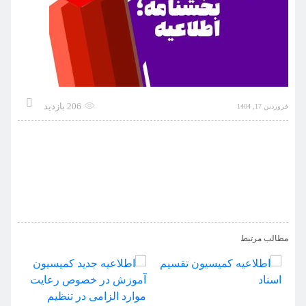
206 بازدید
فروردین 17, 1404
›
‹
مطالب مرتبط