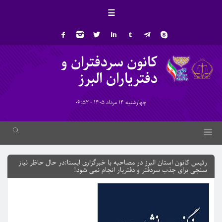
☰
کانون سردفتران و
دفتریاران البرز
چهارشنبه 14 مرداد 1405 - 06:52
رئیس کانون استان البرز در مصاحبه با خبرگزاری ایسنا:در حال حاظر نیاز
سنجی برای جذب سردفتر و دفتریار انجام نمی شود!