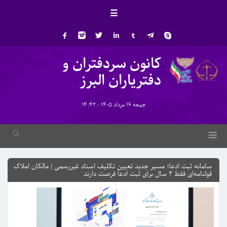
☰
کانون سردفتران و
دفتریاران البرز
جمعه 16 مرداد 1405 - 14:42
سامانه ثبت ادعا؛ مسیر جدید تعیین تکلیف اسناد غیررسمی | مالکان املاک
قولنامه‌ای فقط ۲ سال برای ثبت ادعا فرصت دارند