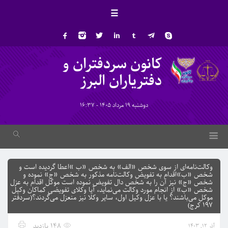
☰
کانون سردفتران و
دفتریاران البرز
دوشنبه 19 مرداد 1405 - 16:37
وکالت‌نامه‌ای از سوی شخص «الف» به شخص «ب »اعطا گردیده است و
شخص «ب»اقدام به تفویض وکالت‌نامه مذکور به شخص «ج» نموده و
شخص «ج» نیز آن را به شخص دال تفویض نموده است موکل اقدام به عزل
شخص «ب» از انجام مورد وکالت می‌نماید، آیا وکلای تفویضی کماکان وکیل
موکل می‌باشند؟ یا با عزل وکیل اول، سایر وکلا نیز منعزل می‌گردند؟(سردفتر
197 کرج)
148 بازدید
آذر 12, 1403