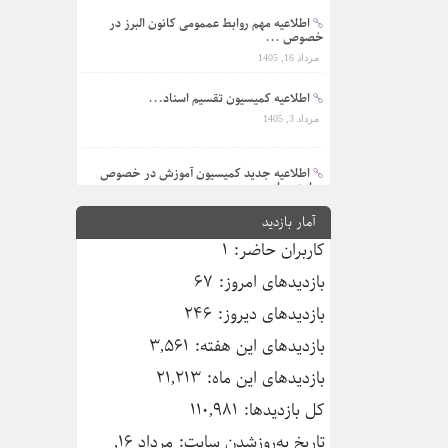
اطلاعیه مهم روابط عممومی کانون البرز در
خصوص ...
مرداد 16, 1405
اطلاعیه کمیسیون تقسیم اسناد...
مرداد 3, 1405
اطلاعیه جدید کمیسیون آموزش در خصوص
رعایت موار...
مرداد 3, 1405
آمار بازدید
کاربران حاضر:
1
اطلاعیه واحد آموزش | راهنمای نحوه رفع
محدودیت...
بازدیدهای امروز:
67
تیر 31, 1405
بازدیدهای دیروز:
246
بازدیدهای این هفته:
3,561
بازدیدهای این ماه:
21,213
کل بازدیدها:
110,981
تاریخ به‌روزشدن سایت:
مرداد 16,