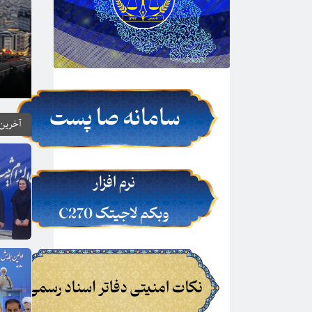
سد ک
آخرین 