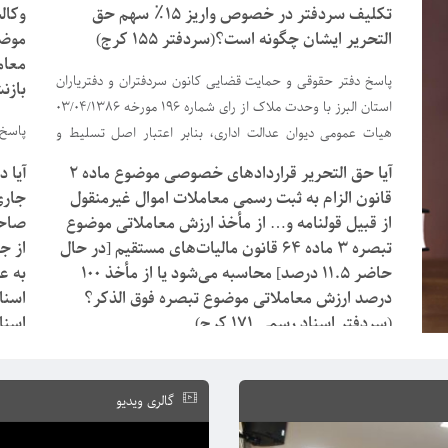
تکلیف سردفتر در خصوص واریز ۱۵٪ سهم حق
وکال
التحریر ایشان چگونه است؟(سردفتر 155 کرج)
معام
پاسخ دفتر حقوقی و حمایت قضایی کانون سردفتران و دفتریاران
بازنشسته
استان البرز با وحدت ملاک از رای شماره ۱۹۶ مورخه 03/۰۴/1386
پاسخ 
هیات عمومی دیوان عدالت اداری، بنابر اعتبار اصل تسلیط و
اصل حاکمیت اراده و آزادی قراردادها، دفتریار، متمکن از
آیا حق التحریر قراردادهای خصوصی موضوع ماده ۲
آیا 
قانون
برخورداری و نحوه وصول حق التحریر سهمی خود از سردفتر بوده
قانون الزام به ثبت رسمی معاملات اموال غیرمنقول
جاری
و صرف نظر از […]
از قبیل قولنامه و… از مأخذ ارزش معاملاتی موضوع
صاحب
غیرمن
تبصره ۳ ماده ۶۴ قانون مالیات‌های مستقیم [در حال
از ج
نگار 
حاضر ۱۱.۵ درصد] محاسبه می‌شود یا از مأخذ ۱۰۰
به ع
درصد ارزش معاملاتی موضوع تبصره فوق الذکر؟
اسنا
(سردفتر اسناد رسمی 171 کرج)
اسناد 
پاسخ دفتر حقوقی و حمایت قضایی کانون البرز: هرچند ماده ۲
قانون الزام به ثبت رسمی معاملات اموال غیر منقول مأخذ
گالری ویدیو
محاسبه عوارض و سایر وجوه قانونی از قبیل حق الثبت و حق
التحریر را تابع حکم مندرج در تبصره ۳ ماده ۶۴ قانون
آیین 