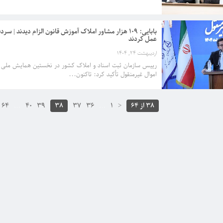
بابایی: 109 هزار مشاور املاک آموزش قانون الزام دیدند | 
عمل کردند
اردیبهشت 24, 1404
رییس سازمان ثبت اسناد و املاک کشور در نخستین همایش ملی قا
اموال غیرمنقول تأکید کرد: تاکنون...
38 از 64
<
1
…
36
37
38
39
40
…
64