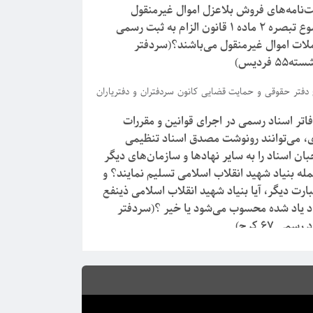
ت‌نامه‌های فروش بلاعزل اموال غیرمنقول
موضوع تبصره ۲ ماده ۱ قانون الزام به ثبت رسمی
لات اموال غیرمنقول می‌باشند؟(سردفتر
55 فردیس)
دفتر حقوقی و حمایت قضایی کانون سردفتران و دفتریاران
استان البرز: صرف نظر از اینکه مطابق منطوق تبصره ۴ ماده ۱
دفاتر اسناد رسمی در اجرای قوانین و مقررات
 الزام به ثبت رسمی معاملات اموال غیرمنقول الزامات
، می‌توانند رونوشت مصدق اسناد تنظیمی
مندرج در ماده ۱ قانون یاد شده صرفاً در خصوص اموال
ان اسناد را به سایر نهادها و سازمان‌های دیگر
قولی که پس از لازم الاجرا شدن این قانون سند مالکیت حد
مله بنیاد شهید انقلاب اسلامی تسلیم نمایند؟ و
[…]
بارت دیگر، آیا بنیاد شهید انقلاب اسلامی ذینفع
د یاد شده محسوب می‌شود یا خیر ؟(سردفتر
رسمی 67 کرج)
پاسخ دفتر حقوقی و حمایت قضایی : مستند به بند ۲ ماده ۴۹
قانون ثبت اسناد و املاک و ماده ۲۱ قانون دفاتر اسناد رسمی و
ماده ۵۴ آیین نامه اجرایی آن، ناظر به بند ۸ قسمت پ ماده ۶۵
نامه قانون دفاتر اسناد رسمی، الزام سردفتر، صرفاً تسلیم