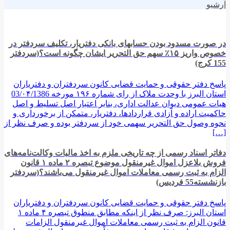
آرشیو
در صورت مسدود بودن حسابهای بانکی دفتریار، تکلیف سردفتر در
خصوص واریز ۱۵٪ سهم حق التحریر ایشان چگونه است؟(سردفتر
155 کرج)
پاسخ دفتر حقوقی و حمایت قضایی کانون سردفتران و دفتریاران
استان البرز با وحدت ملاک از رای شماره ۱۹۶ مورخه 03/۰۴/1386
هیات عمومی دیوان عدالت اداری، بنابر اعتبار اصل تسلیط و اصل
حاکمیت اراده و آزادی قراردادها، دفتریار، متمکن از برخورداری و
نحوه وصول حق التحریر سهمی خود از سردفتر بوده و صرف نظر از
[…]
دفاتر اسناد رسمی از چه تاریخی ملزم به اخذ مالیات وکالت‌نامه‌های
فروش بلاعزل اموال غیرمنقول موضوع تبصره ۲ ماده ۱ قانون
الزام به ثبت رسمی معاملات اموال غیرمنقول می‌باشند؟(سردفتر
بازنشسته55 فردیس)
پاسخ دفتر حقوقی و حمایت قضایی کانون سردفتران و دفتریاران
استان البرز: صرف نظر از اینکه مطابق منطوق تبصره ۴ ماده ۱
قانون الزام به ثبت رسمی معاملات اموال غیرمنقول الزامات