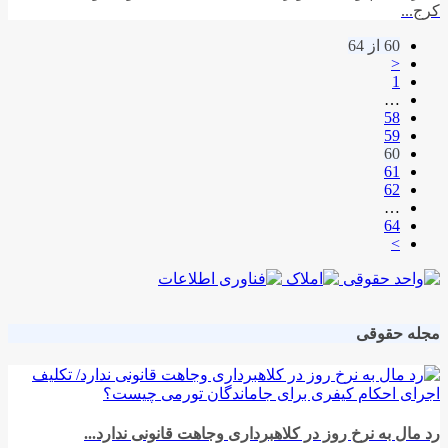
کرج...
60 از 64
<
1
…
58
59
60
61
62
…
64
>
مجله حقوقی
رد مال به نرخ روز در کلاهبرداری وجاهت قانونی ندارد...