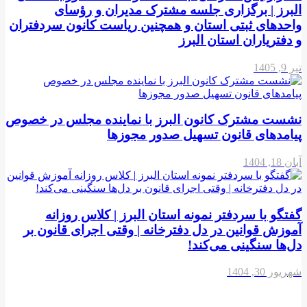
البرز | برگزاری جلسه مشترک مدیران و رؤسای
واحدهای ثبتی استان و همچنین ریاست کانون سردفتران
و دفتریاران استان البرز
تیر 9, 1405
نشست مشترک کانون البرز با نماینده مجلس در خصوص
پیامدهای قانون تسهیل صدور مجوزها
آبان 18, 1404
گفتگو با سردفتر نمونه استان البرز | کلاس روزانه
آموزش قوانین در دل دفترخانه | وقتی اجرای قانون بر
دل‌ها سنگینی می‌کند!
شهریور 30, 1404